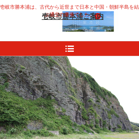
壱岐市勝本浦は、古代から近世まで日本と中国・朝鮮半島を結
ぶ通交の要衝でした。
壱岐市勝本浦ご案内