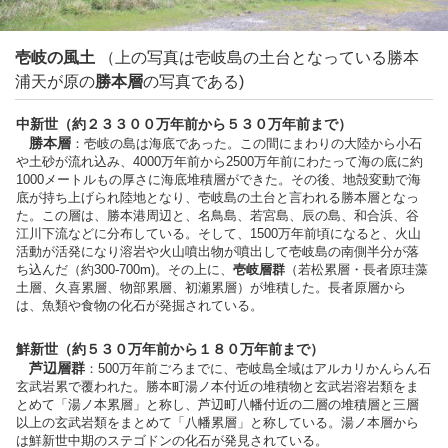
壱岐の風土
（上の写真は壱岐島の土台となっている勝本
浦天が原の
勝本層
の写真である)
中新世（約２３３００万年前から５３０万年前まで）
勝本層
：壱岐の島は海底であった。この間にまわりの大陸から小石
や土砂が流れ込み、4000万年前から2500万年前にわたって海の底に約
1000メートルもの厚さに海底堆積層ができた。その後、地殻変動で海
底が持ち上げられ陸地となり、壱岐島の土台と言われる勝本層となっ
た。この層は、勝本港周辺と、名鳥島、若宮島、辰の島、和合浜、谷
江川下流などに分布している。そして、1500万年前頃になると、火山
活動が活発になり溶岩や火山噴出物が噴出して壱岐島の南側半分が落
ち込んだ（約300-700m)。その上に、
壱岐層群
（若松累層・長者原珪藻
土層、久喜累層、物部累層、初瀬累層）が堆積した。長者原層から
は、魚類や食物の化石が発掘されている。
鮮新世（約５３０万年前から１８０万年前まで）
芦辺層群
：500万年前ごろまでに、壱岐島全域はアルカリかんらん石
玄武岩累で覆われた。勝本町湯ノ本付近の堆積物と玄武岩溶岩類をま
とめて「湯ノ本累層」と称し、芦辺町八幡付近の二層の堆積層と三層
以上の玄武岩類をまとめて「八幡累層」と称している。湯ノ本層から
は鮮新世中期のステゴドンの化石が発見されている。