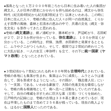
●孤島となった１万２０００年前ごろから日本に住み着いた人の集団が
縄文人。人が日本の歴史にかかわりを持ち始めるのは、縄文から弥生
時代（紀元前4世紀から紀元後3世紀まで）以来といわれる。この時に
日本に住んだ人々、壱岐の島に住んだ人々が同一の自然風土、くりか
えす四季の風物、森林と石清水の恵みの中で、共通の文化（縄文・弥
生文化）を形作ってきたと思われる。
縄文遺跡
●壱岐の
は、郷ノ浦町が９、勝本町が９、芦辺町が５、石田町
弥生遺跡
が２で、計２５か所が分かっている。
は、１００か所近くが
分かっている。この時代は、狩猟、漁撈、水田耕作と発展するととも
に、ムラやクニがつくられた。そして、倭国では２世紀の終わりごろ
統一国家（ヤ
に大乱が起き、一人の女王（卑弥呼）を立て、その下に
マト政権）
となったとされている。
古墳時代
●３世紀頃から７世紀にわたる約４００年間を
とされている。
壱岐の各地にも集落が生まれ、集落はムラに成長し、ムラとムラは連
合して、国を形成するようになった。その国が、「魏志倭人伝」にい
う「一支国」である。いわゆる豪族で、大陸の先進文化を吸収しなが
ら、壱岐の島を根拠地として、南へ北へと活動をしていたのである。
そして、自分の権威を示すために巨大な墓（古墳）づくりを始めた。
江戸時代の記録には、壱岐の古墳は３３８基と書きとめているが、現
在は半壊したものまで含めて２５６基が残っている。現在の島人より
国際人
も、はるかに
だったのである。