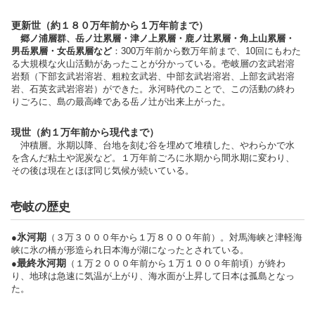
更新世（約１８０万年前から１万年前まで）
郷ノ浦層群、岳ノ辻累層・津ノ上累層・鹿ノ辻累層・角上山累層・
男岳累層・女岳累層など
：300万年前から数万年前まで、10回にもわた
る大規模な火山活動があったことが分かっている。壱岐層の玄武岩溶
岩類（下部玄武岩溶岩、粗粒玄武岩、中部玄武岩溶岩、上部玄武岩溶
岩、石英玄武岩溶岩）ができた。氷河時代のことで、この活動の終わ
りごろに、島の最高峰である岳ノ辻が出来上がった。
現世（約１万年前から現代まで）
沖積層。氷期以降、台地を刻む谷を埋めて堆積した、やわらかで水
を含んだ粘土や泥炭など。１万年前ごろに氷期から間氷期に変わり、
その後は現在とほぼ同じ気候が続いている。
壱岐の歴史
氷河期
●
（３万３０００年から１万８０００年前）。対馬海峡と津軽海
峡に氷の橋が形造られ日本海が湖になったとされている。
最終氷河期
●
（１万２０００年前から１万１０００年前頃）が終わ
り、地球は急速に気温が上がり、海水面が上昇して日本は孤島となっ
た。