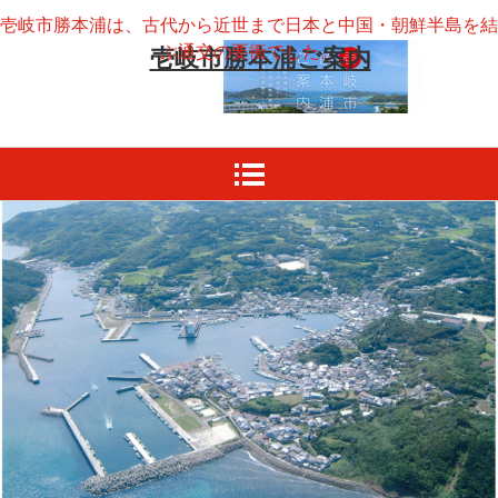
壱岐市勝本浦は、古代から近世まで日本と中国・朝鮮半島を結
ぶ通交の要衝でした。
壱岐市勝本浦ご案内