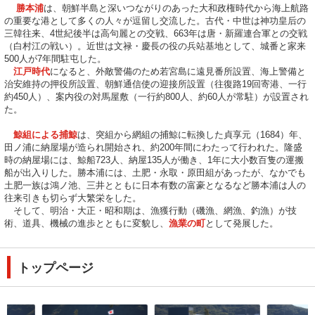
勝本浦
は、朝鮮半島と深いつながりのあった大和政権時代から海上航路
の重要な港として多くの人々が逗留し交流した。古代・中世は神功皇后の
三韓往来、4世紀後半は高句麗との交戦、663年は唐・新羅連合軍との交戦
（白村江の戦い）。近世は文禄・慶長の役の兵站基地として、城番と家来
500人が7年間駐屯した。
江戸時代
になると、外敵警備のため若宮島に遠見番所設置、海上警備と
治安維持の押役所設置、朝鮮通信使の迎接所設置（往復路19回寄港、一行
約450人）、案内役の対馬屋敷（一行約800人、約60人が常駐）が設置され
た。
鯨組による捕鯨
は、突組から網組の捕鯨に転換した貞享元（1684）年、
田ノ浦に納屋場が造られ開始され、約200年間にわたって行われた。隆盛
時の納屋場には、鯨船723人、納屋135人が働き、1年に大小数百隻の運搬
船が出入りした。勝本浦には、土肥・永取・原田組があったが、なかでも
土肥一族は鴻ノ池、三井とともに日本有数の富豪となるなど勝本浦は人の
往来引きも切らず大繁栄をした。
そして、明治・大正・昭和期は、漁獲行動（磯漁、網漁、釣漁）が技
術、道具、機械の進歩とともに変貌し、
漁業の町
として発展した。
トップページ