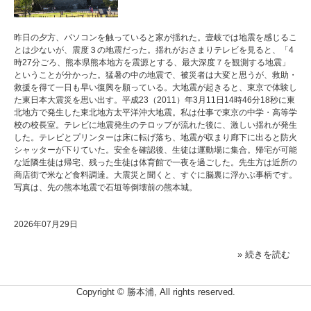
昨日の夕方、パソコンを触っていると家が揺れた。壹岐では地震を感じるこ
とは少ないが、震度３の地震だった。揺れがおさまりテレビを見ると、「4
時27分ごろ、熊本県熊本地方を震源とする、最大深度７を観測する地震」
ということが分かった。猛暑の中の地震で、被災者は大変と思うが、救助・
救援を得て一日も早い復興を願っている。大地震が起きると、東京で体験し
た東日本大震災を思い出す。平成23（2011）年3月11日14時46分18秒に東
北地方で発生した東北地方太平洋沖大地震。私は仕事で東京の中学・高等学
校の校長室。テレビに地震発生のテロップが流れた後に、激しい揺れが発生
した。テレビとプリンターは床に転げ落ち、地震が収まり廊下に出ると防火
シャッターが下りていた。安全を確認後、生徒は運動場に集合。帰宅が可能
な近隣生徒は帰宅、残った生徒は体育館で一夜を過ごした。先生方は近所の
商店街で米など食料調達。大震災と聞くと、すぐに脳裏に浮かぶ事柄です。
写真は、先の熊本地震で石垣等倒壊前の熊本城。
2026年07月29日
» 続きを読む
Copyright © 勝本浦, All rights reserved.