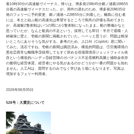
着10時30分の高速艇ヴイーナス。帰りは、博多発15時45分郷ノ浦着16時55
分着の高速艇ヴイーナスだった。が、用件の遅れのため、博多発20時35分
発のフェリーに予約変更、郷ノ浦港へ22時55分に到着した。離島に住む者
には、本土と結ぶ船の高速化は希望するところで島民の評価を高めてきた
が、高速艇2隻体制はいつの間にか1隻体制になったまま。船の整備かなと
思っていたが、なんと船員の不足という。採用しても即日・半月で退職・人
材確保に壁と、壱岐の新聞に掲載されていた。ヘーッと思うが、問題は根深
いところにありそうな気がする。参考のため、人口AI（Copilot）君に聞い
てみた。流石ですね、壱岐の新聞は購読済み。構造的問題は、①労働環境の
悪化②異常な離職率③採用してもすぐ辞める現場環境④ジェットフォイル依
存という構造的ハンディ⑤経営陣のガバナンス不足⑥燃料高騰と補助金依存
の脆弱な経営体質。経営者にやる気があるのかどうかが一番の問題かも知れ
ません。人工AIは、質問するのみでなく学びあう場にもなります。写真は、
増加するフェリー利用者。
2026年08月05日
528号：大震災について